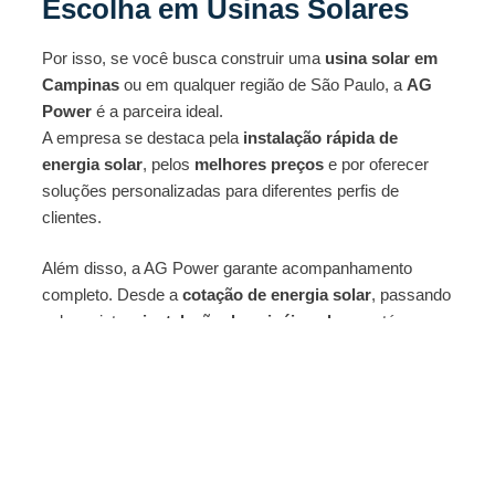
Escolha em Usinas Solares
Por isso, se você busca construir uma
usina solar em
Campinas
ou em qualquer região de São Paulo, a
AG
Power
é a parceira ideal.
A empresa se destaca pela
instalação rápida de
energia solar
, pelos
melhores preços
e por oferecer
soluções personalizadas para diferentes perfis de
clientes.
Além disso, a AG Power garante acompanhamento
completo. Desde a
cotação de energia solar
, passando
pelo projeto e
instalação de painéis solares
, até o
suporte pós-venda.
Logo, investir em energia solar com a AG Power é ter a
certeza de contar com uma equipe experiente, confiável
e comprometida em reduzir sua conta de energia e
maximizar seus lucros.