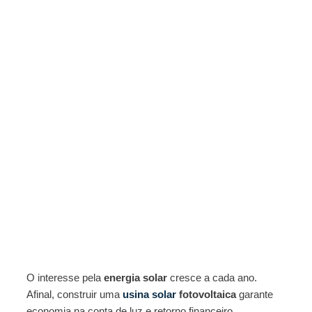
O interesse pela
energia solar
cresce a cada ano.
Afinal, construir uma
usina solar
fotovoltaica
garante
economia na conta de luz e retorno financeiro