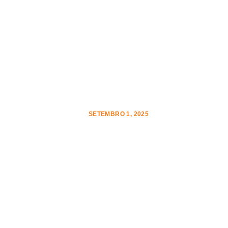
Quanto Custa Construir
uma Usina Solar e em
Quanto Tempo o
Investimento se Paga?
SETEMBRO 1, 2025